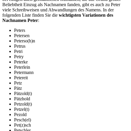
Beliebtheit Einzug als Nachnamen fanden, gibt es auch zu Peter
viele Schreibweisen und Abwandlungen des Namens. In der
folgenden Liste finden Sie die
wichtigsten Variationen des
Nachnamen Peter
:
Peters
Petersen
Peterso(h)n
Petrus
Petri
Petry
Peterke
Peterlein
Petermann
Petereit
Petz
Pätz
Pätzold(t)
Pätzhold
Petzold(t)
Petzel(t)
Pezold
Pesch(el)
Pet(z)sch
Petschler