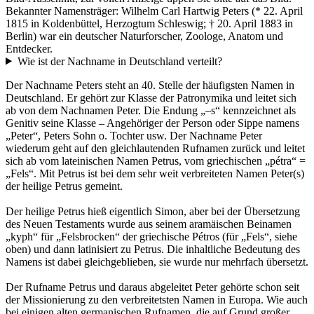
Bekannter Namensträger: Wilhelm Carl Hartwig Peters (* 22. April
1815 in Koldenbüttel, Herzogtum Schleswig; † 20. April 1883 in
Berlin) war ein deutscher Naturforscher, Zoologe, Anatom und
Entdecker.
Wie ist der Nachname in Deutschland verteilt?
Der Nachname Peters steht an 40. Stelle der häufigsten Namen in
Deutschland. Er gehört zur Klasse der Patronymika und leitet sich
ab von dem Nachnamen Peter. Die Endung „–s“ kennzeichnet als
Genitiv seine Klasse – Angehöriger der Person oder Sippe namens
„Peter“, Peters Sohn o. Tochter usw. Der Nachname Peter
wiederum geht auf den gleichlautenden Rufnamen zurück und leitet
sich ab vom lateinischen Namen Petrus, vom griechischen „pétra“ =
„Fels“. Mit Petrus ist bei dem sehr weit verbreiteten Namen Peter(s)
der heilige Petrus gemeint.
Der heilige Petrus hieß eigentlich Simon, aber bei der Übersetzung
des Neuen Testaments wurde aus seinem aramäischen Beinamen
„kyph“ für „Felsbrocken“ der griechische Pétros (für „Fels“, siehe
oben) und dann latinisiert zu Petrus. Die inhaltliche Bedeutung des
Namens ist dabei gleichgeblieben, sie wurde nur mehrfach übersetzt.
Der Rufname Petrus und daraus abgeleitet Peter gehörte schon seit
der Missionierung zu den verbreitetsten Namen in Europa. Wie auch
bei einigen alten germanischen Rufnamen, die auf Grund großer