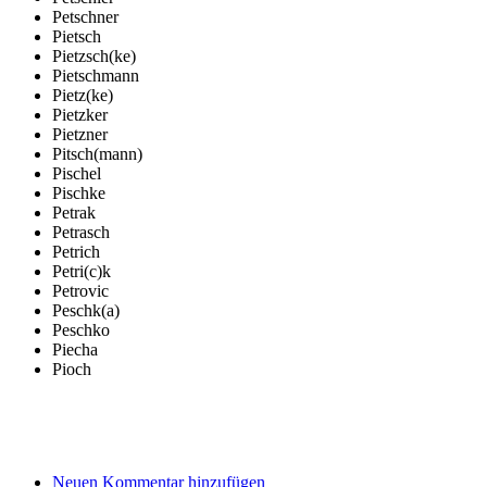
Petschner
Pietsch
Pietzsch(ke)
Pietschmann
Pietz(ke)
Pietzker
Pietzner
Pitsch(mann)
Pischel
Pischke
Petrak
Petrasch
Petrich
Petri(c)k
Petrovic
Peschk(a)
Peschko
Piecha
Pioch
Neuen Kommentar hinzufügen