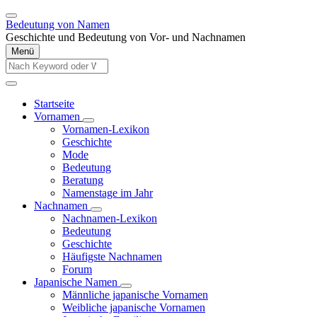
Direkt
zum
Bedeutung von Namen
Inhalt
Geschichte und Bedeutung von Vor- und Nachnamen
Menü
Diese
Website
Diese
durchsuchen
Website
Startseite
durchsuchen
Vornamen
Main
Unternavigation
Vornamen-Lexikon
navigation
von
Geschichte
Vornamen
Mode
Bedeutung
Beratung
Namenstage im Jahr
Nachnamen
Unternavigation
Nachnamen-Lexikon
von
Bedeutung
Nachnamen
Geschichte
Häufigste Nachnamen
Forum
Japanische Namen
Unternavigation
Männliche japanische Vornamen
von
Weibliche japanische Vornamen
Japanische