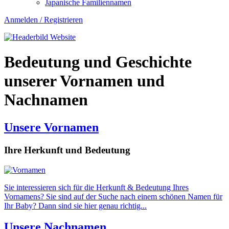
Japanische Familiennamen
Namen
Anmelden
Anmelden / Registrieren
/
Registrieren
Bedeutung und Geschichte
unserer Vornamen und
Nachnamen
Unsere Vornamen
Ihre Herkunft und Bedeutung
Sie interessieren sich für die Herkunft & Bedeutung Ihres
Vornamens? Sie sind auf der Suche nach einem schönen Namen für
Ihr Baby? Dann sind sie hier genau richtig...
Unsere Nachnamen