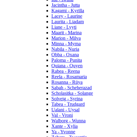
Jacintha - Jutta
Kagami - Kyrilla
Lacey - Laurine
Laurita - Liadam
Liane - Lyyti
Maarit - Marina
Marion - Milva
Minna - Myrna
Nabila - Nuria
Obba - Oxana
Paloma - Punita
Quiana - Quyen
Rabea - Reena
Reela - Rosamaria
Rosanna - Rüya
Sabah - Scheherazad
Scholasitka - Solange
Solveig - Syrina
Tabea - Trudgard
Ualani - Uysal
Val - Vroni
Walborg - Wunna
Xante - Xylia
Ya - Yvonne