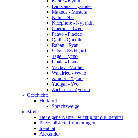
Kader - Kyran
Ladislaus - Lysander
Magnus - Mustafa
Nabil - Nic
Nicéphore - Nyyrikki
Oberon - Owen
Paavo - Placido
Qadir - Quentin
Raban - Ryan
Sabas - Swidgard
Tage - Tycho
Ubald - Uwo
Václav - Voutier
Walafried - Wyne
Xander - Xylon
Yadigar - Yvo
Zacharias - Zyprian
Geschichte
Herkunft
Sprachzweige
Mode
Der eigene Name - wichtig für die Identität
Personalisierte Erinnerungen
Identität
Alexander