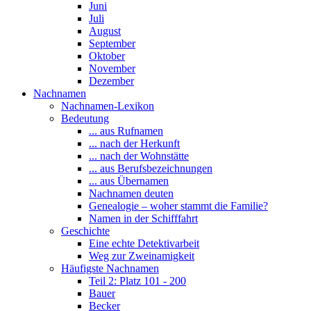
Juni
Juli
August
September
Oktober
November
Dezember
Nachnamen
Nachnamen-Lexikon
Bedeutung
... aus Rufnamen
... nach der Herkunft
... nach der Wohnstätte
... aus Berufsbezeichnungen
... aus Übernamen
Nachnamen deuten
Genealogie – woher stammt die Familie?
Namen in der Schifffahrt
Geschichte
Eine echte Detektivarbeit
Weg zur Zweinamigkeit
Häufigste Nachnamen
Teil 2: Platz 101 - 200
Bauer
Becker