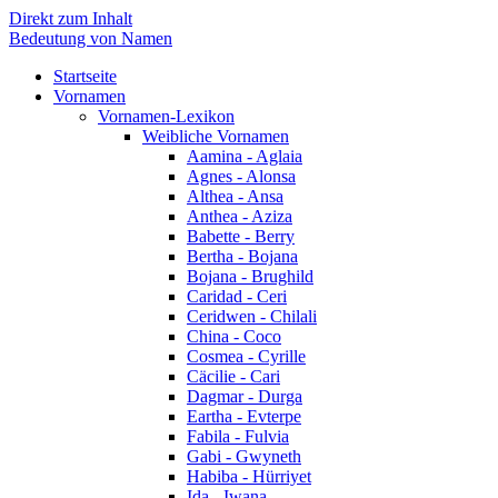
Direkt zum Inhalt
Bedeutung von Namen
Startseite
Vornamen
Vornamen-Lexikon
Weibliche Vornamen
Aamina - Aglaia
Agnes - Alonsa
Althea - Ansa
Anthea - Aziza
Babette - Berry
Bertha - Bojana
Bojana - Brughild
Caridad - Ceri
Ceridwen - Chilali
China - Coco
Cosmea - Cyrille
Cäcilie - Cari
Dagmar - Durga
Eartha - Evterpe
Fabila - Fulvia
Gabi - Gwyneth
Habiba - Hürriyet
Ida - Iwana