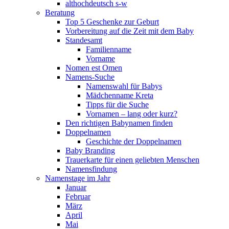
althochdeutsch s-w
Beratung
Top 5 Geschenke zur Geburt
Vorbereitung auf die Zeit mit dem Baby
Standesamt
Familienname
Vorname
Nomen est Omen
Namens-Suche
Namenswahl für Babys
Mädchenname Kreta
Tipps für die Suche
Vornamen – lang oder kurz?
Den richtigen Babynamen finden
Doppelnamen
Geschichte der Doppelnamen
Baby Branding
Trauerkarte für einen geliebten Menschen
Namensfindung
Namenstage im Jahr
Januar
Februar
März
April
Mai