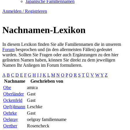
Japanische Familiennamen
Namen
Anmelden
Anmelden / Registrieren
/
Registrieren
Nachnamen-Lexikon
In diesem Lexikon finden Sie alle Familiennamen die in unserem
Forum
besprochen und (in den allermeisten Fällen) gedeutet
wurden. Sollten Sie Fragen oder auch Ergänzungen zu den hier
gelisteten Namen haben, können Sie direkt zu dem jeweiligen
Namen Ihr Anliegen im Forum formulieren.
A
B
C
D
E
F
G
H
I
J
K
L
M
N
O
P
Q
R
S
T
Ü
V
W
Y
Z
Nachname
Geschrieben von
Obe
amica
Oberländer
Gast
Ockenfeld
Gast
Oe(h)lmann
Leschke
Oehrke
Gast
Oelgray
oelgray familienname
Oerther
Rosencheck