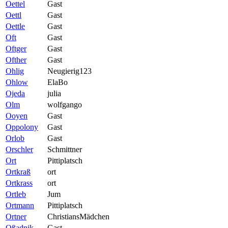
Oettel
Gast
Oettl
Gast
Oettle
Gast
Oft
Gast
Oftger
Gast
Ofther
Gast
Ohlig
Neugierig123
Ohlow
ElaBo
Ojeda
julia
Olm
wolfgango
Ooyen
Gast
Oppolony
Gast
Orlob
Gast
Orschler
Schmittner
Ort
Pittiplatsch
Ortkraß
ort
Ortkrass
ort
Ortleb
Jum
Ortmann
Pittiplatsch
Ortner
ChristiansMädchen
Oßadnik
Gast