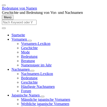
Direkt
zum
Bedeutung von Namen
Inhalt
Geschichte und Bedeutung von Vor- und Nachnamen
Menü
Diese
Website
Diese
durchsuchen
Website
Startseite
durchsuchen
Vornamen
Main
Unternavigation
Vornamen-Lexikon
navigation
von
Geschichte
Vornamen
Mode
Bedeutung
Beratung
Namenstage im Jahr
Nachnamen
Unternavigation
Nachnamen-Lexikon
von
Bedeutung
Nachnamen
Geschichte
Häufigste Nachnamen
Forum
Japanische Namen
Unternavigation
Männliche japanische Vornamen
von
Weibliche japanische Vornamen
Japanische