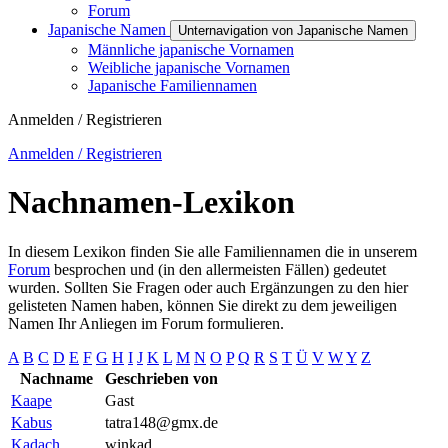
Forum
Japanische Namen
Unternavigation von Japanische Namen
Männliche japanische Vornamen
Weibliche japanische Vornamen
Japanische Familiennamen
Anmelden / Registrieren
Anmelden / Registrieren
Nachnamen-Lexikon
In diesem Lexikon finden Sie alle Familiennamen die in unserem
Forum
besprochen und (in den allermeisten Fällen) gedeutet
wurden. Sollten Sie Fragen oder auch Ergänzungen zu den hier
gelisteten Namen haben, können Sie direkt zu dem jeweiligen
Namen Ihr Anliegen im Forum formulieren.
A
B
C
D
E
F
G
H
I
J
K
L
M
N
O
P
Q
R
S
T
Ü
V
W
Y
Z
Nachname
Geschrieben von
Kaape
Gast
Kabus
tatra148@gmx.de
Kadach
winkad