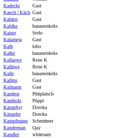
Kadecki
Gast
Kaech / Käch
Gast
Kahlen
Gast
Kahlke
bananenkeks
Kaiser
Serlo
Kalameja
Gast
Kalb
lobo
Kalke
bananenkeks
Kallaewe
Rene K
Kalläwe
Rene K
Kalle
bananenkeks
Kallms
Gast
Kalmann
Gast
Kambor
Pittiplatsch
Kamholz
Püppi
Kämpf(e)
Doroka
Kämpfer
Doroka
Kampfmann
Schmittner
Kandeepan
Qay
Kandler
whitesam