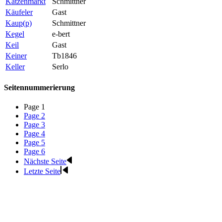
Katzenmarkt
Schmittner
Käufeler
Gast
Kaup(p)
Schmittner
Kegel
e-bert
Keil
Gast
Keiner
Tb1846
Keller
Serlo
Seitennummerierung
Page
1
Page
2
Page
3
Page
4
Page
5
Page
6
Nächste Seite
Letzte Seite