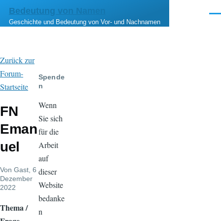
Direkt zum Inhalt
Bedeutung von Namen
Men
Geschichte und Bedeutung von Vor- und Nachnamen
Zurück zur
Forum-
Spende
Startseite
n
Wenn
FN
Sie sich
Eman
für die
uel
Arbeit
auf
Von
Gast
, 6
dieser
Dezember
Website
2022
bedanke
Thema /
n
Frage