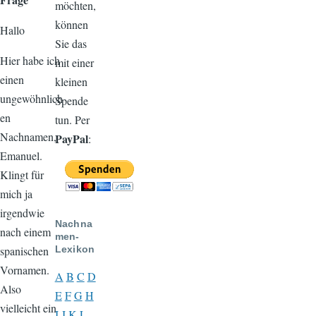
möchten,
können
Hallo
Sie das
Hier habe ich
mit einer
einen
kleinen
ungewöhnlich
Spende
en
tun. Per
Nachnamen,
PayPal
:
Emanuel.
Klingt für
mich ja
irgendwie
Nachna
nach einem
men-
spanischen
Lexikon
Vornamen.
A
B
C
D
Also
E
F
G
H
vielleicht ein
I
J
K
L