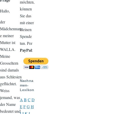
möchten,
können
Hallo,
Sie das
der
mit einer
Mädchennam
kleinen
e meiner
Spende
Mutter ist
tun. Per
WALLA.
PayPal
:
Meine
Grosseltern
sind damals
aus Schlesien
Nachna
geflüchtet.
men-
Weiss
Lexikon
jemand, was
A
B
C
D
der Name
E
F
G
H
bedeutet und
I
J
K
L