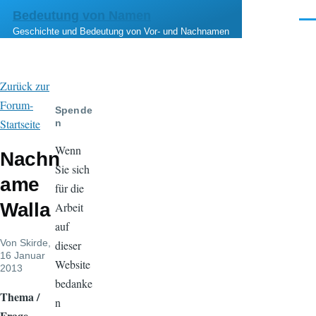
Direkt zum Inhalt
Bedeutung von Namen
Men
Geschichte und Bedeutung von Vor- und Nachnamen
Zurück zur
Forum-
Spende
Startseite
n
Wenn
Nachn
Sie sich
ame
für die
Walla
Arbeit
auf
Von
Skirde
,
dieser
16 Januar
Website
2013
bedanke
Thema /
n
Frage