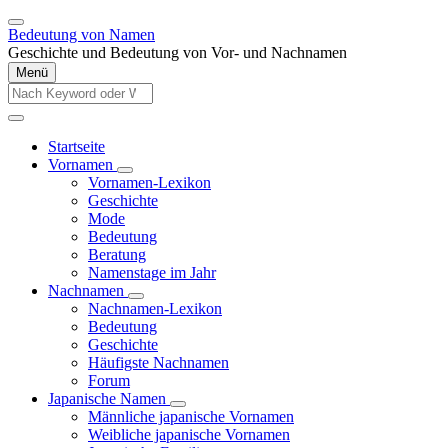
Direkt
zum
Bedeutung von Namen
Inhalt
Geschichte und Bedeutung von Vor- und Nachnamen
Menü
Diese
Website
Diese
durchsuchen
Website
Startseite
durchsuchen
Vornamen
Main
Unternavigation
Vornamen-Lexikon
navigation
von
Geschichte
Vornamen
Mode
Bedeutung
Beratung
Namenstage im Jahr
Nachnamen
Unternavigation
Nachnamen-Lexikon
von
Bedeutung
Nachnamen
Geschichte
Häufigste Nachnamen
Forum
Japanische Namen
Unternavigation
Männliche japanische Vornamen
von
Weibliche japanische Vornamen
Japanische