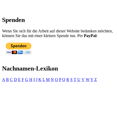
Spenden
Wenn Sie sich für die Arbeit auf dieser Website bedanken möchten,
können Sie das mit einer kleinen Spende tun. Per
PayPal
:
Nachnamen-Lexikon
A
B
C
D
E
F
G
H
I
J
K
L
M
N
O
P
Q
R
S
T
U
V
W
Y
Z