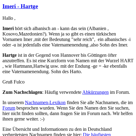
Imeri - Hartge
Hallo ,
Imeri
hört sich albanisch an - kann das sein (Albanien ,
Kosovo,Mazedonien?). Wenn ja so gibt es einen türkischen
Vornamen Imer ,mit der Bedeutung "sehr reich", ein albanisches -i
oder -u ist jedenfalls eine Vaternamenendung ,also Sohn des Imer.
Hartge
ist in der Gegend von Hannover bis Göttingen öfter
anzutreffen. Es ist eine Kurzform von Namen mit der Wurzel HART
, wie Hartmann,Hartwig usw. mit der Endung -ge = -ke ebenfalls
eine Vaternamenendung. Sohn des Harto.
Gruß Fulco
Zum Nachschlagen
: Häufig verwendete
Abkürzungen
im Forum.
In unserem
Nachnamen-Lexikon
finden Sie alle Nachnamen, die im
Forum
besprochen wurden. Wenn Sie den Namen den Sie suchen,
hier nicht finden sollten, dann fragen Sie im Forum nach. Wir helfen
ihnen gerne weiter. :-)
Eine Übersicht und Informationen zu den in Deutschland
verbreitetsten Nachnamen finden sie hier:
Die häufigsten