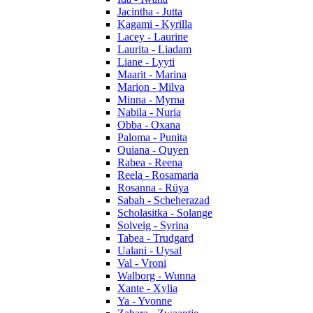
Jacintha - Jutta
Kagami - Kyrilla
Lacey - Laurine
Laurita - Liadam
Liane - Lyyti
Maarit - Marina
Marion - Milva
Minna - Myrna
Nabila - Nuria
Obba - Oxana
Paloma - Punita
Quiana - Quyen
Rabea - Reena
Reela - Rosamaria
Rosanna - Rüya
Sabah - Scheherazad
Scholasitka - Solange
Solveig - Syrina
Tabea - Trudgard
Ualani - Uysal
Val - Vroni
Walborg - Wunna
Xante - Xylia
Ya - Yvonne