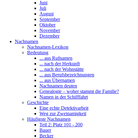
Juni
Juli
August
September
Oktober
November
Dezember
Nachnamen
Nachnamen-Lexikon
Bedeutung
... aus Rufnamen
... nach der Herkunft
... nach der Wohnstätte
... aus Berufsbezeichnungen
... aus Übernamen
Nachnamen deuten
Genealogie – woher stammt die Familie?
Namen in der Schifffahrt
Geschichte
Eine echte Detektivarbeit
Weg zur Zweinamigkeit
Häufigste Nachnamen
Teil 2: Platz 101 - 200
Bauer
Becker