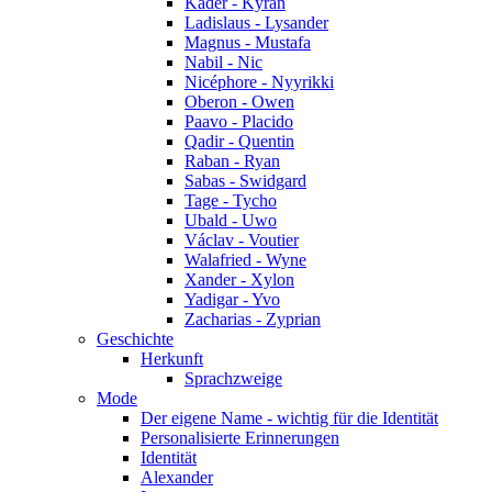
Kader - Kyran
Ladislaus - Lysander
Magnus - Mustafa
Nabil - Nic
Nicéphore - Nyyrikki
Oberon - Owen
Paavo - Placido
Qadir - Quentin
Raban - Ryan
Sabas - Swidgard
Tage - Tycho
Ubald - Uwo
Václav - Voutier
Walafried - Wyne
Xander - Xylon
Yadigar - Yvo
Zacharias - Zyprian
Geschichte
Herkunft
Sprachzweige
Mode
Der eigene Name - wichtig für die Identität
Personalisierte Erinnerungen
Identität
Alexander