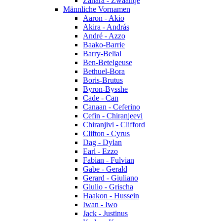
Zahara - Zwaantje
Männliche Vornamen
Aaron - Akio
Akira - András
André - Azzo
Baako-Barrie
Barry-Belial
Ben-Betelgeuse
Bethuel-Bora
Boris-Brutus
Byron-Bysshe
Cade - Can
Canaan - Ceferino
Cefin - Chiranjeevi
Chiranjivi - Clifford
Clifton - Cyrus
Dag - Dylan
Earl - Ezzo
Fabian - Fulvian
Gabe - Gerald
Gerard - Giuliano
Giulio - Grischa
Haakon - Hussein
Iwan - Iwo
Jack - Justinus