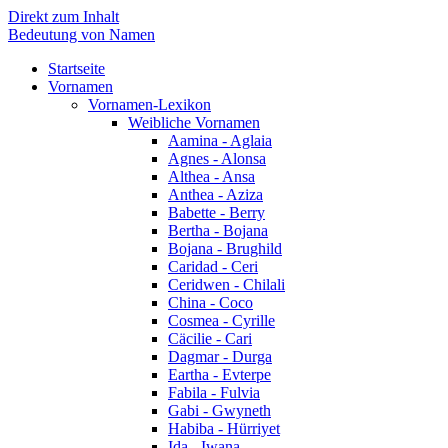
Direkt zum Inhalt
Bedeutung von Namen
Startseite
Vornamen
Vornamen-Lexikon
Weibliche Vornamen
Aamina - Aglaia
Agnes - Alonsa
Althea - Ansa
Anthea - Aziza
Babette - Berry
Bertha - Bojana
Bojana - Brughild
Caridad - Ceri
Ceridwen - Chilali
China - Coco
Cosmea - Cyrille
Cäcilie - Cari
Dagmar - Durga
Eartha - Evterpe
Fabila - Fulvia
Gabi - Gwyneth
Habiba - Hürriyet
Ida - Iwana