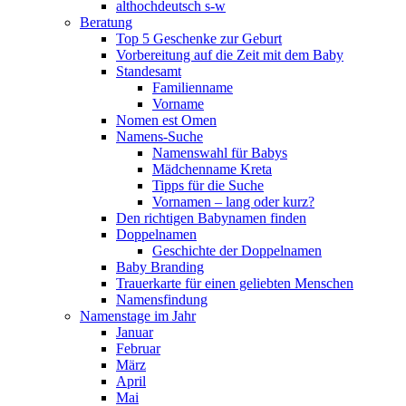
althochdeutsch s-w
Beratung
Top 5 Geschenke zur Geburt
Vorbereitung auf die Zeit mit dem Baby
Standesamt
Familienname
Vorname
Nomen est Omen
Namens-Suche
Namenswahl für Babys
Mädchenname Kreta
Tipps für die Suche
Vornamen – lang oder kurz?
Den richtigen Babynamen finden
Doppelnamen
Geschichte der Doppelnamen
Baby Branding
Trauerkarte für einen geliebten Menschen
Namensfindung
Namenstage im Jahr
Januar
Februar
März
April
Mai